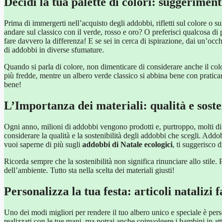
Decidi la tua palette di colori: suggerimen
Prima di immergerti nell’acquisto degli addobbi, rifletti sul colore o s
andare sul classico con il verde, rosso e oro? O preferisci qualcosa d
fare davvero la differenza! E se sei in cerca di ispirazione, dai un’occhi
di addobbi in diverse sfumature.
Quando si parla di colore, non dimenticare di considerare anche il colore
più fredde, mentre un albero verde classico si abbina bene con praticame
bene!
L’Importanza dei materiali: qualità e soste
Ogni anno, milioni di addobbi vengono prodotti e, purtroppo, molti di e
considerare la qualità e la sostenibilità degli addobbi che scegli. Addo
vuoi saperne di più sugli
addobbi di Natale ecologici
, ti suggerisco 
Ricorda sempre che la sostenibilità non significa rinunciare allo stile
dell’ambiente. Tutto sta nella scelta dei materiali giusti!
Personalizza la tua festa: articoli natalizi f
Uno dei modi migliori per rendere il tuo albero unico e speciale è pers
realizzati con le tue mani, ma potrai anche coinvolgere i bambini in attiv