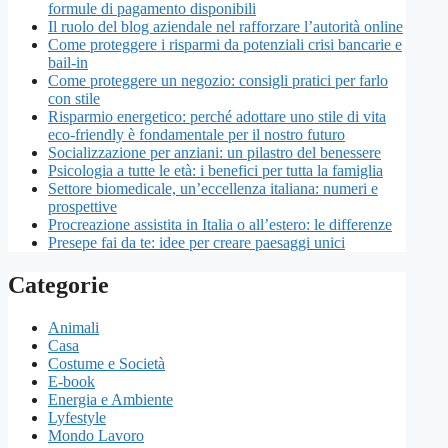
formule di pagamento disponibili
Il ruolo del blog aziendale nel rafforzare l’autorità online
Come proteggere i risparmi da potenziali crisi bancarie e
bail-in
Come proteggere un negozio: consigli pratici per farlo
con stile
Risparmio energetico: perché adottare uno stile di vita
eco-friendly è fondamentale per il nostro futuro
Socializzazione per anziani: un pilastro del benessere
Psicologia a tutte le età: i benefici per tutta la famiglia
Settore biomedicale, un’eccellenza italiana: numeri e
prospettive
Procreazione assistita in Italia o all’estero: le differenze
Presepe fai da te: idee per creare paesaggi unici
Categorie
Animali
Casa
Costume e Società
E-book
Energia e Ambiente
Lyfestyle
Mondo Lavoro