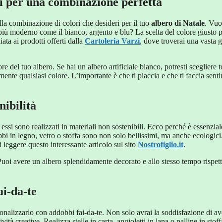
ti per una combinazione perfetta
ulla combinazione di colori che desideri per il tuo
albero di Natale
. Vuo
i più moderno come il bianco, argento e blu? La scelta del colore giusto 
ata ai prodotti offerti dalla
Cartoleria Varzi
, dove troverai una vasta
 del tuo albero. Se hai un albero artificiale bianco, potresti scegliere t
nte qualsiasi colore. L’importante è che ti piaccia e che ti faccia senti
nibilità
ssi sono realizzati in materiali non sostenibili. Ecco perché è essenzial
bbi in legno, vetro o stoffa sono non solo bellissimi, ma anche ecologici
di leggere questo interessante articolo sul sito
Nostrofiglio.it
.
. Puoi avere un albero splendidamente decorato e allo stesso tempo rispet
ai-da-te
onalizzarlo con addobbi fai-da-te. Non solo avrai la soddisfazione di av
ità creative. Realizza stelle in carta, angioletti in lana o palline in stoff