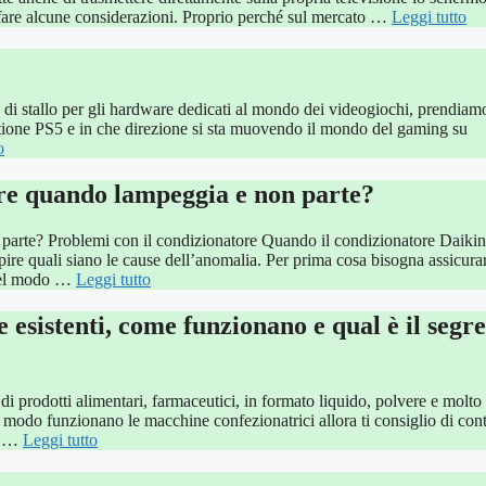
are alcune considerazioni. Proprio perché sul mercato …
Leggi tutto
ne di stallo per gli hardware dedicati al mondo dei videogiochi, prendiam
stione PS5 e in che direzione si sta muovendo il mondo del gaming su
o
re quando lampeggia e non parte?
parte? Problemi con il condizionatore Quando il condizionatore Daikin
pire quali siano le cause dell’anomalia. Per prima cosa bisogna assicura
a nel modo …
Leggi tutto
e esistenti, come funzionano e qual è il segr
di prodotti alimentari, farmaceutici, in formato liquido, polvere e molto 
he modo funzionano le macchine confezionatrici allora ti consiglio di con
le …
Leggi tutto