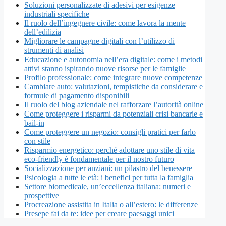
Soluzioni personalizzate di adesivi per esigenze
industriali specifiche
Il ruolo dell’ingegnere civile: come lavora la mente
dell’edilizia
Migliorare le campagne digitali con l’utilizzo di
strumenti di analisi
Educazione e autonomia nell’era digitale: come i metodi
attivi stanno ispirando nuove risorse per le famiglie
Profilo professionale: come integrare nuove competenze
Cambiare auto: valutazioni, tempistiche da considerare e
formule di pagamento disponibili
Il ruolo del blog aziendale nel rafforzare l’autorità online
Come proteggere i risparmi da potenziali crisi bancarie e
bail-in
Come proteggere un negozio: consigli pratici per farlo
con stile
Risparmio energetico: perché adottare uno stile di vita
eco-friendly è fondamentale per il nostro futuro
Socializzazione per anziani: un pilastro del benessere
Psicologia a tutte le età: i benefici per tutta la famiglia
Settore biomedicale, un’eccellenza italiana: numeri e
prospettive
Procreazione assistita in Italia o all’estero: le differenze
Presepe fai da te: idee per creare paesaggi unici