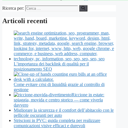
Ricerca per:
Articoli recenti
L’importanza dei backlink di qualità per il
posizionamento SEO
Come evitare crisi di liquidità grazie al controllo di
gestione
Riccione in estate:
spiaggia, movida e centro storico — come viverla
davvero
Migliorare la sicurezza e il comfort dell’abitacolo con le
pellicole oscuranti per auto
Striscioni in PVC: guida completa per realizzare
comunicazioni visive efficaci e durevoli