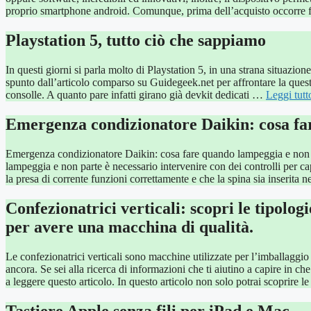
proprio smartphone android. Comunque, prima dell’acquisto occorre f
Playstation 5, tutto ciò che sappiamo
In questi giorni si parla molto di Playstation 5, in una strana situazio
spunto dall’articolo comparso su Guidegeek.net per affrontare la que
consolle. A quanto pare infatti girano già devkit dedicati …
Leggi tutt
Emergenza condizionatore Daikin: cosa fa
Emergenza condizionatore Daikin: cosa fare quando lampeggia e non 
lampeggia e non parte è necessario intervenire con dei controlli per ca
la presa di corrente funzioni correttamente e che la spina sia inserit
Confezionatrici verticali: scopri le tipologi
per avere una macchina di qualità.
Le confezionatrici verticali sono macchine utilizzate per l’imballaggio 
ancora. Se sei alla ricerca di informazioni che ti aiutino a capire in c
a leggere questo articolo. In questo articolo non solo potrai scoprire 
Tastiere Apple senza fili per iPad e Mac