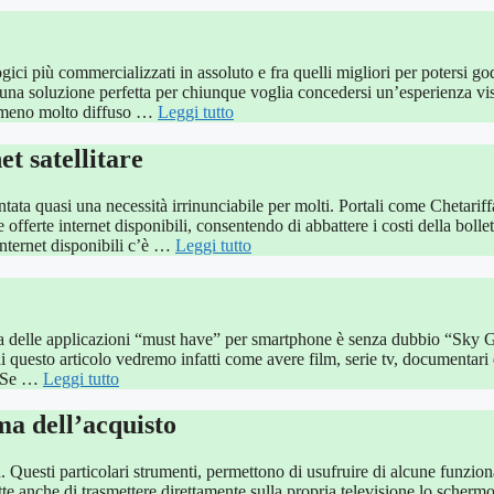
ogici più commercializzati in assoluto e fra quelli migliori per potersi go
una soluzione perfetta per chiunque voglia concedersi un’esperienza vi
nomeno molto diffuso …
Leggi tutto
et satellitare
ata quasi una necessità irrinunciabile per molti. Portali come Chetariffa
offerte internet disponibili, consentendo di abbattere i costi della bollet
internet disponibili c’è …
Leggi tutto
 una delle applicazioni “must have” per smartphone è senza dubbio “Sky G
i questo articolo vedremo infatti come avere film, serie tv, documentari 
t. Se …
Leggi tutto
ma dell’acquisto
. Questi particolari strumenti, permettono di usufruire di alcune funzion
ette anche di trasmettere direttamente sulla propria televisione lo schermo