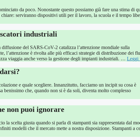
cominciato da poco. Nonostante questo possiamo già fare una stima di qu
iare: serviranno dispositivi utili per il lavoro, la scuola e il tempo libe
scatori industriali
la diffusione del SARS-CoV-2 catalizza l’attenzione mondiale sulla
e, l’attenzione è rivolta alle più efficaci strategie di distribuzione dei flu
rezza viaggia anche verso la gestione degli impianti industriali. …
Leggi 
idarsi?
colazione e quale scegliere. Innanzitutto, facciamo un incipit su cosa è
a benissimo che, quando non si è da soli, diventa molto complesso
che non puoi ignorare
io la scelta giusta quando si parla di stampanti sia rappresentata dal mo
infiniti modelli che il mercato mette a nostra disposizione. Stampanti a ce