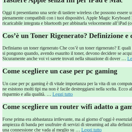
Oggi ti presentiamo una serie di tastiere wireless che possono essere uti
pienamente compatibili con i tuoi dispositivi. Apple Magic Keyboard P
ricaricabile integrata e bluetooth per abbinarla velocemente all’iPad 
Cos’è un Toner Rigenerato? Definizione e c
Definiamo un toner rigenerato Che cos’è un toner rigenerato? E quali
si pongono quando, avendo esaurito il toner, devono decidere se acquis
Sicuramente anche voi vi sarete trovati nella situazione di dover …
Le
Come scegliere un case per pc gaming
Un case per pc gaming è di vitale importanza per la vita di un compute
ne esistono molti tipi ma non è facile destreggiarsi nella scelta. Ecco a
risparmio e alla qualità. …
Leggi tutto
Come scegliere un router wifi adatto a ga
Forse prima era abbastanza irrilevante, ma al giorno d’oggi è essenzial
ampiezza di banda per usufruire di servizi di streaming ad alta definizio
una connessione che vada al meglio su …
Leggi tutto