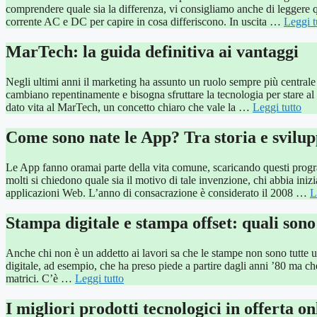
comprendere quale sia la differenza, vi consigliamo anche di leggere que
corrente AC e DC per capire in cosa differiscono. In uscita …
Leggi t
MarTech: la guida definitiva ai vantaggi
Negli ultimi anni il marketing ha assunto un ruolo sempre più centrale
cambiano repentinamente e bisogna sfruttare la tecnologia per stare al
dato vita al MarTech, un concetto chiaro che vale la …
Leggi tutto
Come sono nate le App? Tra storia e svilu
Le App fanno oramai parte della vita comune, scaricando questi prog
molti si chiedono quale sia il motivo di tale invenzione, chi abbia iniz
applicazioni Web. L’anno di consacrazione è considerato il 2008 …
L
Stampa digitale e stampa offset: quali sono
Anche chi non è un addetto ai lavori sa che le stampe non sono tutte ug
digitale, ad esempio, che ha preso piede a partire dagli anni ’80 ma c
matrici. C’è …
Leggi tutto
I migliori prodotti tecnologici in offerta on