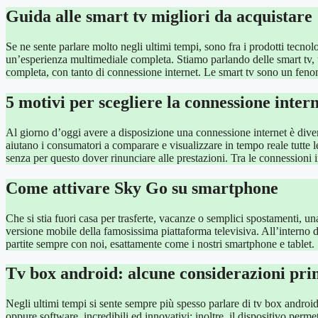
Guida alle smart tv migliori da acquistare
Se ne sente parlare molto negli ultimi tempi, sono fra i prodotti tecnol
un’esperienza multimediale completa. Stiamo parlando delle smart tv, 
completa, con tanto di connessione internet. Le smart tv sono un fe
5 motivi per scegliere la connessione intern
Al giorno d’oggi avere a disposizione una connessione internet è divent
aiutano i consumatori a comparare e visualizzare in tempo reale tutte le 
senza per questo dover rinunciare alle prestazioni. Tra le connessioni 
Come attivare Sky Go su smartphone
Che si stia fuori casa per trasferte, vacanze o semplici spostamenti,
versione mobile della famosissima piattaforma televisiva. All’interno d
partite sempre con noi, esattamente come i nostri smartphone e table
Tv box android: alcune considerazioni pri
Negli ultimi tempi si sente sempre più spesso parlare di tv box android
oppure software, incredibili ed innovativi; inoltre, il dispositivo perm