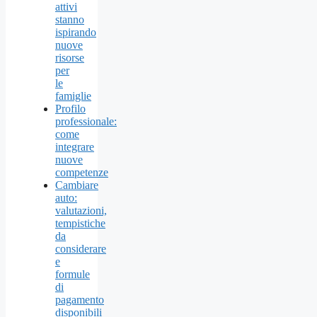
attivi
stanno
ispirando
nuove
risorse
per
le
famiglie
Profilo
professionale:
come
integrare
nuove
competenze
Cambiare
auto:
valutazioni,
tempistiche
da
considerare
e
formule
di
pagamento
disponibili