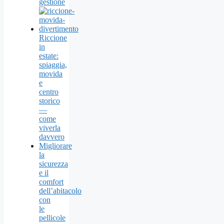
gestione
Riccione
in
estate:
spiaggia,
movida
e
centro
storico
—
come
viverla
davvero
Migliorare
la
sicurezza
e il
comfort
dell’abitacolo
con
le
pellicole