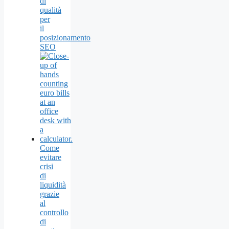
di
qualità
per
il
posizionamento
SEO
Come
evitare
crisi
di
liquidità
grazie
al
controllo
di