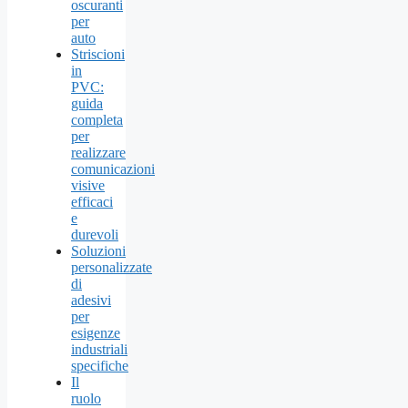
oscuranti
per
auto
Striscioni
in
PVC:
guida
completa
per
realizzare
comunicazioni
visive
efficaci
e
durevoli
Soluzioni
personalizzate
di
adesivi
per
esigenze
industriali
specifiche
Il
ruolo