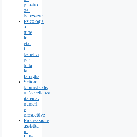
pilastro
del
benessere
Psicologia
a
tutte
le
età:
i
benefici
per
tutta
la
famiglia
Settore
biomedicale,
un’eccellenza
italiana:
numeri
e
prospettive
Procreazione
assistita
in
Italia