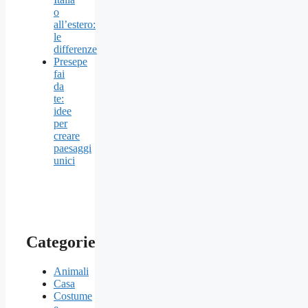
o
all’estero:
le
differenze
Presepe
fai
da
te:
idee
per
creare
paesaggi
unici
Categorie
Animali
Casa
Costume