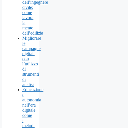
dell’ingegnere
civile:
come
lavora
la
mente
dell’edilizia
Migliorare
le
campagne
digitali
con
l’utilizzo
di
strumenti
di
analisi
Educazione
e
autonomia
nell’era
digitale:
come
i
metodi