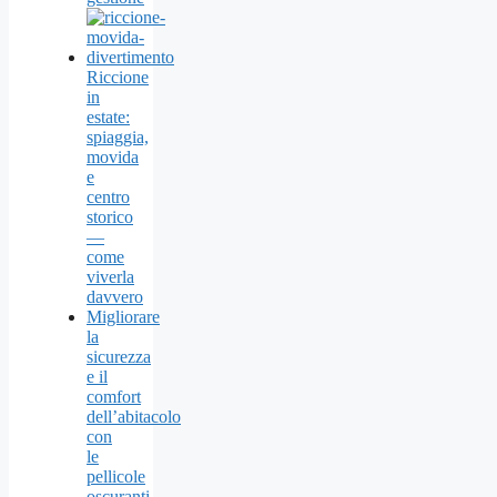
Riccione
in
estate:
spiaggia,
movida
e
centro
storico
—
come
viverla
davvero
Migliorare
la
sicurezza
e il
comfort
dell’abitacolo
con
le
pellicole
oscuranti