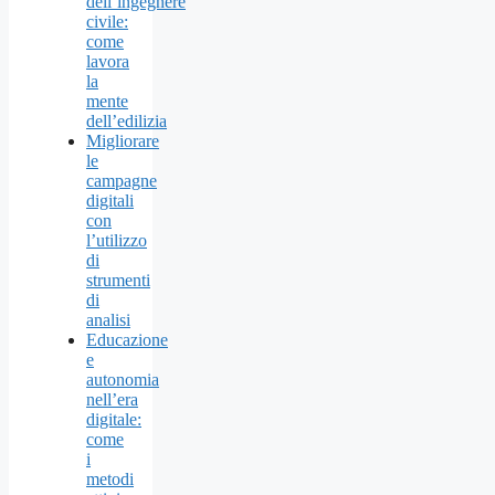
dell’ingegnere
civile:
come
lavora
la
mente
dell’edilizia
Migliorare
le
campagne
digitali
con
l’utilizzo
di
strumenti
di
analisi
Educazione
e
autonomia
nell’era
digitale:
come
i
metodi