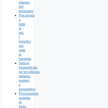
pilastro
del
benessere
Psicologia
a
tutte
le
età:
i
benefici
per
tutta
la
famiglia
Settore
biomedicale,
un’eccellenza
italiana:
numeri
e
prospettive
Procreazione
assistita
in
Italia