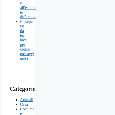
o
all’estero:
le
differenze
Presepe
fai
da
te:
idee
per
creare
paesaggi
unici
Categorie
Animali
Casa
Costume
e