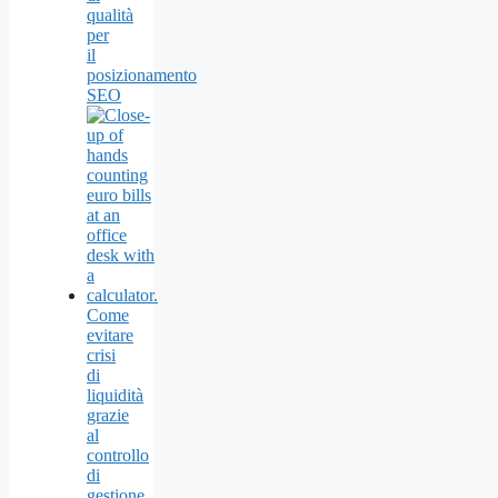
qualità
per
il
posizionamento
SEO
Come
evitare
crisi
di
liquidità
grazie
al
controllo
di
gestione