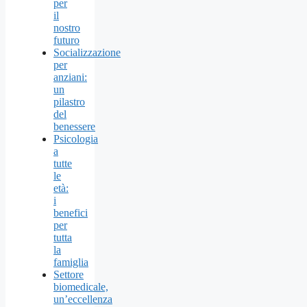
per
il
nostro
futuro
Socializzazione
per
anziani:
un
pilastro
del
benessere
Psicologia
a
tutte
le
età:
i
benefici
per
tutta
la
famiglia
Settore
biomedicale,
un’eccellenza