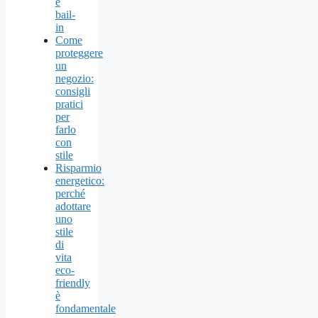
e
bail-
in
Come
proteggere
un
negozio:
consigli
pratici
per
farlo
con
stile
Risparmio
energetico:
perché
adottare
uno
stile
di
vita
eco-
friendly
è
fondamentale