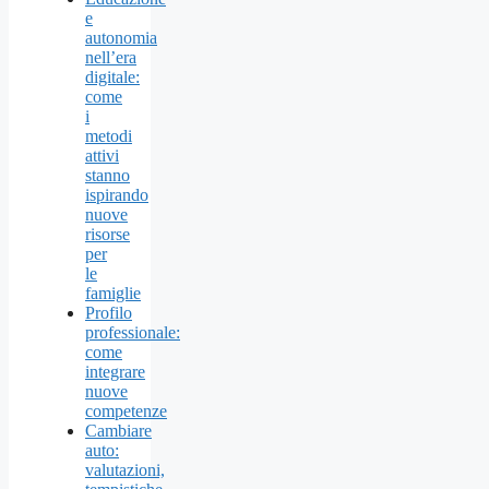
e
autonomia
nell’era
digitale:
come
i
metodi
attivi
stanno
ispirando
nuove
risorse
per
le
famiglie
Profilo
professionale:
come
integrare
nuove
competenze
Cambiare
auto:
valutazioni,