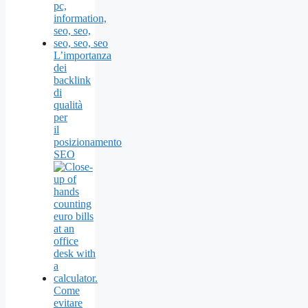
L’importanza
dei
backlink
di
qualità
per
il
posizionamento
SEO
Come
evitare