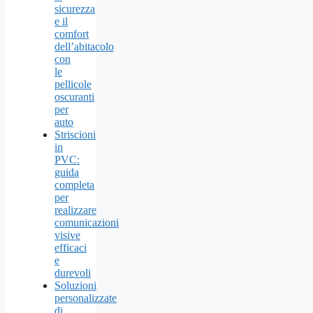
sicurezza
e il
comfort
dell’abitacolo
con
le
pellicole
oscuranti
per
auto
Striscioni
in
PVC:
guida
completa
per
realizzare
comunicazioni
visive
efficaci
e
durevoli
Soluzioni
personalizzate
di