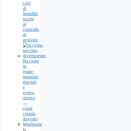
crisi
di
liquidità
grazie
al
controllo
di
gestione
Riccione
in
estate:
spiaggia,
movida
e
centro
storico
—
come
viverla
davvero
Migliorare
la