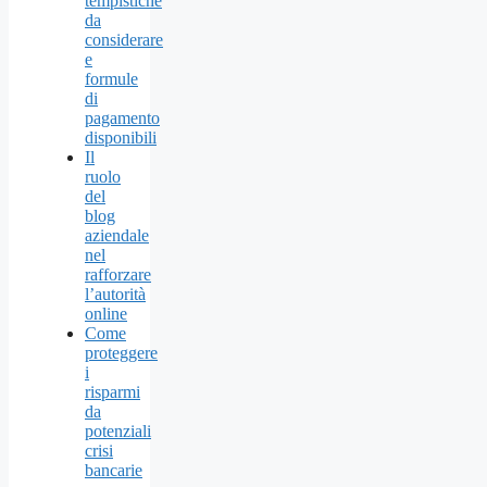
tempistiche
da
considerare
e
formule
di
pagamento
disponibili
Il
ruolo
del
blog
aziendale
nel
rafforzare
l’autorità
online
Come
proteggere
i
risparmi
da
potenziali
crisi
bancarie