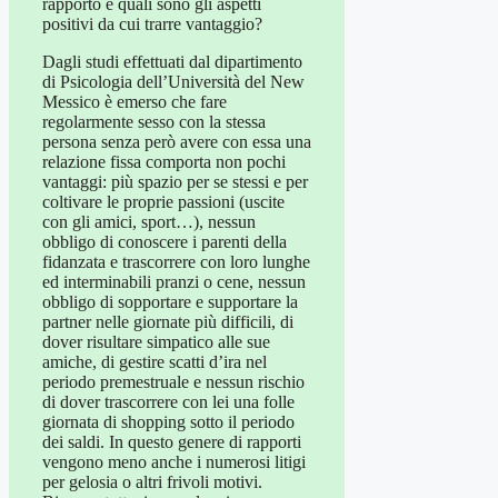
rapporto e quali sono gli aspetti
positivi da cui trarre vantaggio?
Dagli studi effettuati dal dipartimento
di Psicologia dell’Università del New
Messico è emerso che fare
regolarmente sesso con la stessa
persona senza però avere con essa una
relazione fissa comporta non pochi
vantaggi: più spazio per se stessi e per
coltivare le proprie passioni (uscite
con gli amici, sport…), nessun
obbligo di conoscere i parenti della
fidanzata e trascorrere con loro lunghe
ed interminabili pranzi o cene, nessun
obbligo di sopportare e supportare la
partner nelle giornate più difficili, di
dover risultare simpatico alle sue
amiche, di gestire scatti d’ira nel
periodo premestruale e nessun rischio
di dover trascorrere con lei una folle
giornata di shopping sotto il periodo
dei saldi. In questo genere di rapporti
vengono meno anche i numerosi litigi
per gelosia o altri frivoli motivi.