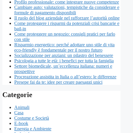
Profilo professionale: come integrare nuove competenze
Cambiare auto: valutazioni, tempistiche da considerare e
formule di pagamento disponibili
Il ruolo del blog aziendale nel rafforzare l’autorità online
Come proteggere i risparmi da potenziali crisi bancarie e
bail-in
Come proteggere un negozio: consigli pratici per farlo
con stile
Risparmio energetico: perché adottare uno stile di vita
eco-friendly è fondamentale per il nostro futuro
Socializzazione per anziani: un pilastro del benessere
Psicologia a tutte le età: i benefici per tutta la famiglia
Settore biomedicale, un’eccellenza italiana: numeri e
prospettive
Procreazione assistita in Italia o all’estero: le differenze
Presepe fai da te: idee per creare paesaggi unici
Categorie
Animali
Casa
Costume e Società
E-book
Energia e Ambiente