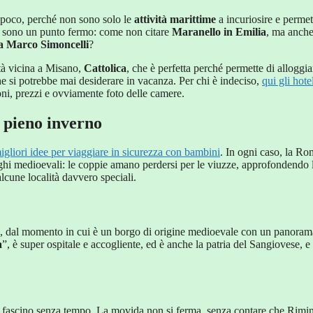
 poco, perché non sono solo le
attività marittime
a incuriosire e permet
sono un punto fermo: come non citare
Maranello in Emilia
, ma anch
a Marco Simoncelli
?
ità vicina a Misano,
Cattolica
, che è perfetta perché permette di alloggia
e si potrebbe mai desiderare in vacanza. Per chi è indeciso,
qui gli hote
ni, prezzi e ovviamente foto delle camere.
n pieno inverno
igliori idee per viaggiare in sicurezza con bambini
. In ogni caso, la R
ghi medioevali: le coppie amano perdersi per le viuzze, approfondendo 
 alcune località davvero speciali.
tà, dal momento in cui è un borgo di origine medioevale con un panoram
a
”, è super ospitale e accogliente, ed è anche la patria del Sangiovese, e
 suo fascino senza tempo. La movida non si ferma, senza contare che Rimin