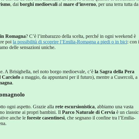
rismo
, dai
borghi medioevali
al
mare d’inverno
, per una terra tutta da
o in Romagna
? C’è l’imbarazzo della scelta, perché in ogni weekend è
are poi
la possibilità di scoprire l’Emilia-Romagna a piedi o in bici
: con i
iamo delle sensazioni uniche.
e. A Brisighella, nel noto borgo medioevale, c’è
la Sagra della Pera
l Carciofo
a maggio, da appuntarsi per il futuro), mentre a Cusercoli, a
omagna
.
 romagnolo
otto ogni aspetto. Grazie alla
rete escursionistica
, abbiamo una vasta
tono insieme ai propri bambini. Il
Parco Naturale di Cervia
è un classi
stive anche le
foreste casentinesi
, che segnano il confine tra l’Emilia-
ena.