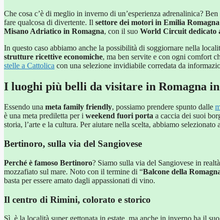
Che cosa c’è di meglio in inverno di un’esperienza adrenalinica? Ben
fare qualcosa di divertente. Il
settore dei motori in Emilia Romagna
Misano Adriatico in Romagna
, con il suo
World Circuit dedicato 
In questo caso abbiamo anche la possibilità di soggiornare nella local
strutture ricettive economiche
, ma ben servite e con ogni comfort ch
stelle a Cattolica
con una selezione invidiabile corredata da informazio
I luoghi più belli da visitare in Romagna i
Essendo una
meta family friendly
, possiamo prendere spunto dalle
m
è una meta prediletta per i
weekend fuori porta
a caccia dei suoi bor
storia, l’arte e la cultura. Per aiutare nella scelta, abbiamo selezionato
Bertinoro, sulla via del Sangiovese
Perché è famoso Bertinoro
? Siamo sulla via del Sangiovese in real
mozzafiato sul mare. Noto con il termine di “
Balcone della Romagn
basta per essere amato dagli appassionati di vino.
Il centro di Rimini, colorato e storico
Sì, è la località super gettonata in estate, ma anche in inverno ha il