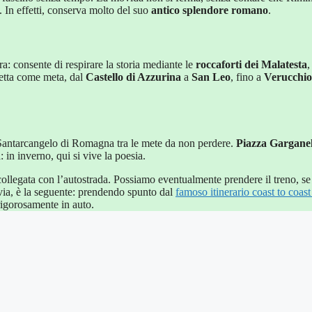
. In effetti, conserva molto del suo
antico splendore romano
.
a: consente di respirare la storia mediante le
roccaforti dei Malatesta
,
etta come meta, dal
Castello di Azzurina
a
San Leo
, fino a
Verucchio
 Santarcangelo di Romagna tra le mete da non perdere.
Piazza Garganel
 in inverno, qui si vive la poesia.
collegata con l’autostrada. Possiamo eventualmente prendere il treno, s
tavia, è la seguente: prendendo spunto dal
famoso itinerario coast to coast
rigorosamente in auto.