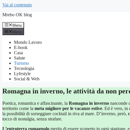
Vai al contenuto
Mrebo OK blog
Menu
Menu
Mondo Lavoro
E-book
Casa
Salute
Turismo
Tecnologia
Lyfestyle
Social & Web
Romagna in inverno, le attività da non perde
Poetica, romantica e affascinante, la
Romagna in inverno
nasconde de
territorio come la
meta migliore per le vacanze estive
. Ed è vero, in 
la possibilità di sorseggiare cocktail in riva al mare. D’inverno, però,
tocco di nostalgia, senza strafare.
L’entroterra romagnolo
merita di essere scoperto in ogni stagione, 