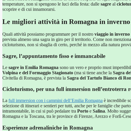
temperature, non si spengono le luci della festa: dalle
sagre
al
ciclotu
scoprire e di cui innamorarsi.
Le migliori attività in Romagna in inverno
Quali attività possiamo programmare per il nostro
viaggio in invern
prevista almeno una sagra in giro per il territorio. Come non menzion
cicloturismo, non si sbaglia di certo, perché in mezzo alla natura prov
Sagre, l’appuntamento fisso e immancabile
Le
sagre in Emilia Romagna
sono un vero e proprio must imperdibil
Volpina e del Formaggio Stagionato
(ma si tiene anche la
Sagra de
Civitella di Romagna, è prevista la
Sagra del Tartufo Bianco di R
Cicloturismo, per una full immersion nell’entroterra
La
full immersion con i cammini dell’Emilia Romagna
è incredibile s
selezione di itinerari e sentieri per tutti, anche per le famiglie che par
intramontabile, in cui si può pedalare tra
Porto
e
Salina
. Molto sugge
Romagna e la Toscana, tra le province di Firenze, Arezzo e Forlì-Ces
Esperienze adrenaliniche in Romagna