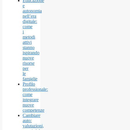
Educazione
e
autonomia
nell’era
digitale:
come
i
metodi
attivi
stanno
ispirando
nuove
risorse
per
le
famiglie
Profilo
professionale:
come
integrare
nuove
competenze
Cambiare
auto:
valutazioni,