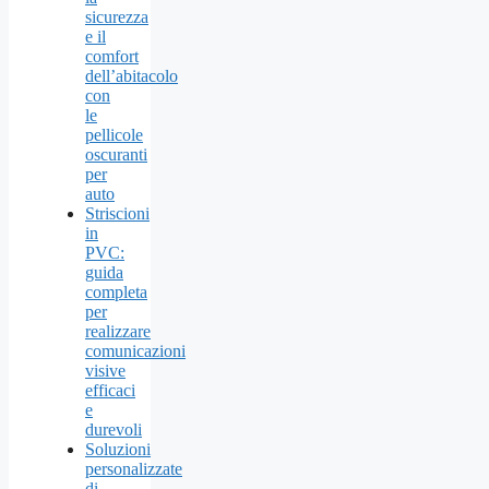
sicurezza
e il
comfort
dell’abitacolo
con
le
pellicole
oscuranti
per
auto
Striscioni
in
PVC:
guida
completa
per
realizzare
comunicazioni
visive
efficaci
e
durevoli
Soluzioni
personalizzate
di