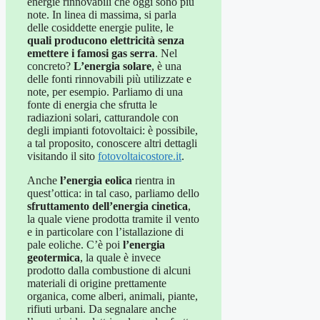
energie rinnovabili che oggi sono più
note. In linea di massima, si parla
delle cosiddette energie pulite, le
quali producono elettricità senza
emettere i famosi gas serra
. Nel
concreto?
L’energia solare
, è una
delle fonti rinnovabili più utilizzate e
note, per esempio. Parliamo di una
fonte di energia che sfrutta le
radiazioni solari, catturandole con
degli impianti fotovoltaici: è possibile,
a tal proposito, conoscere altri dettagli
visitando il sito
fotovoltaicostore.it
.
Anche
l’energia eolica
rientra in
quest’ottica: in tal caso, parliamo dello
sfruttamento dell’energia cinetica
,
la quale viene prodotta tramite il vento
e in particolare con l’istallazione di
pale eoliche. C’è poi
l’energia
geotermica
, la quale è invece
prodotto dalla combustione di alcuni
materiali di origine prettamente
organica, come alberi, animali, piante,
rifiuti urbani. Da segnalare anche