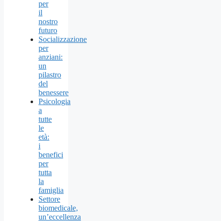
per
il
nostro
futuro
Socializzazione
per
anziani:
un
pilastro
del
benessere
Psicologia
a
tutte
le
età:
i
benefici
per
tutta
la
famiglia
Settore
biomedicale,
un’eccellenza