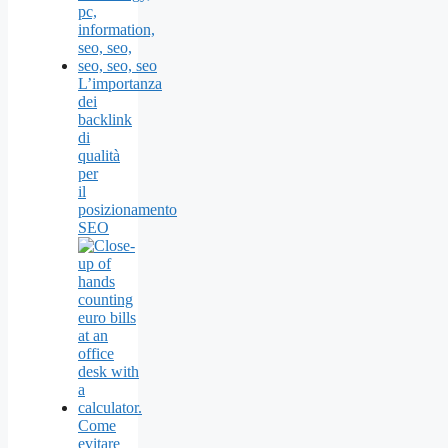
L’importanza
dei
backlink
di
qualità
per
il
posizionamento
SEO
Come
evitare