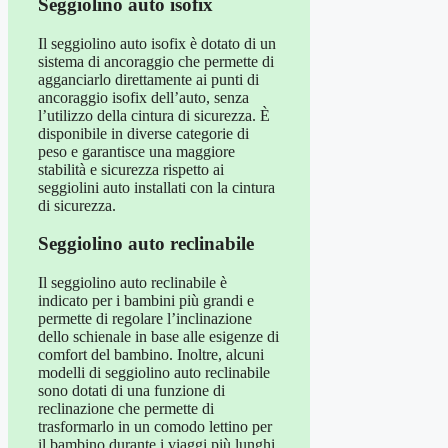
Seggiolino auto isofix
Il seggiolino auto isofix è dotato di un
sistema di ancoraggio che permette di
agganciarlo direttamente ai punti di
ancoraggio isofix dell’auto, senza
l’utilizzo della cintura di sicurezza. È
disponibile in diverse categorie di
peso e garantisce una maggiore
stabilità e sicurezza rispetto ai
seggiolini auto installati con la cintura
di sicurezza.
Seggiolino auto reclinabile
Il seggiolino auto reclinabile è
indicato per i bambini più grandi e
permette di regolare l’inclinazione
dello schienale in base alle esigenze di
comfort del bambino. Inoltre, alcuni
modelli di seggiolino auto reclinabile
sono dotati di una funzione di
reclinazione che permette di
trasformarlo in un comodo lettino per
il bambino durante i viaggi più lunghi.