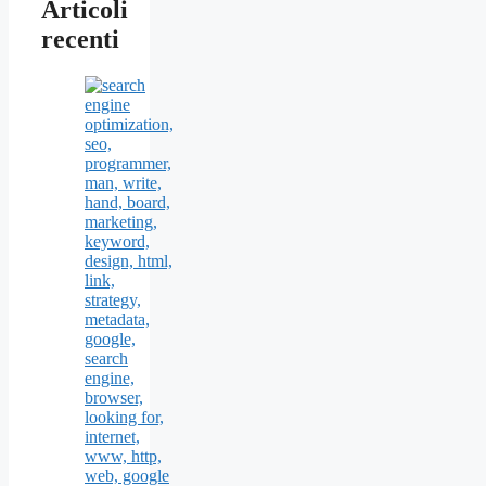
Articoli
recenti