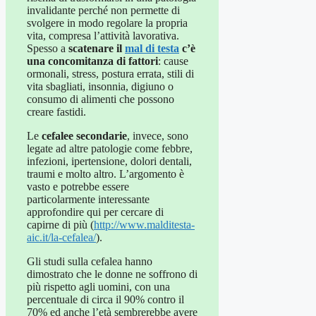
invalidante perché non permette di
svolgere in modo regolare la propria
vita, compresa l’attività lavorativa.
Spesso a
scatenare il
mal di testa
c’è
una concomitanza di fattori
: cause
ormonali, stress, postura errata, stili di
vita sbagliati, insonnia, digiuno o
consumo di alimenti che possono
creare fastidi.
Le
cefalee secondarie
, invece, sono
legate ad altre patologie come febbre,
infezioni, ipertensione, dolori dentali,
traumi e molto altro. L’argomento è
vasto e potrebbe essere
particolarmente interessante
approfondire qui per cercare di
capirne di più (
http://www.malditesta-
aic.it/la-cefalea/
).
Gli studi sulla cefalea hanno
dimostrato che le donne ne soffrono di
più rispetto agli uomini, con una
percentuale di circa il 90% contro il
70% ed anche l’età sembrerebbe avere