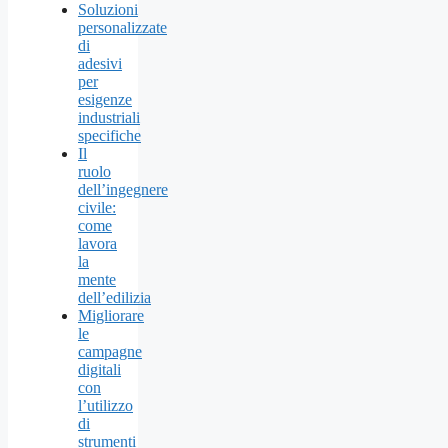
Soluzioni
personalizzate
di
adesivi
per
esigenze
industriali
specifiche
Il
ruolo
dell’ingegnere
civile:
come
lavora
la
mente
dell’edilizia
Migliorare
le
campagne
digitali
con
l’utilizzo
di
strumenti