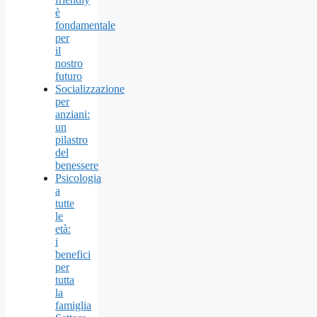
è
fondamentale
per
il
nostro
futuro
Socializzazione
per
anziani:
un
pilastro
del
benessere
Psicologia
a
tutte
le
età:
i
benefici
per
tutta
la
famiglia