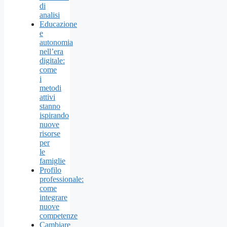
di
analisi
Educazione
e
autonomia
nell’era
digitale:
come
i
metodi
attivi
stanno
ispirando
nuove
risorse
per
le
famiglie
Profilo
professionale:
come
integrare
nuove
competenze
Cambiare