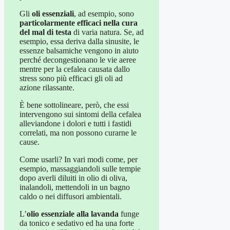
Gli
oli essenziali
, ad esempio, sono
particolarmente efficaci nella cura
del mal di testa
di varia natura. Se, ad
esempio, essa deriva dalla sinusite, le
essenze balsamiche vengono in aiuto
perché decongestionano le vie aeree
mentre per la cefalea causata dallo
stress sono più efficaci gli oli ad
azione rilassante.
È bene sottolineare, però, che essi
intervengono sui sintomi della cefalea
alleviandone i dolori e tutti i fastidi
correlati, ma non possono curarne le
cause.
Come usarli? In vari modi come, per
esempio, massaggiandoli sulle tempie
dopo averli diluiti in olio di oliva,
inalandoli, mettendoli in un bagno
caldo o nei diffusori ambientali.
L’
olio essenziale alla lavanda
funge
da tonico e sedativo ed ha una forte