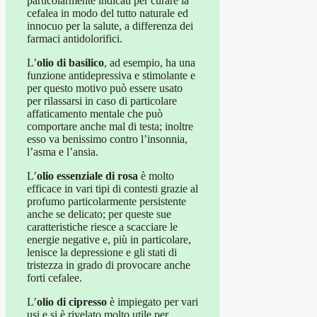
particolarmente indicati per curare la
cefalea in modo del tutto naturale ed
innocuo per la salute, a differenza dei
farmaci antidolorifici.
L’
olio di basilico
, ad esempio, ha una
funzione antidepressiva e stimolante e
per questo motivo può essere usato
per rilassarsi in caso di particolare
affaticamento mentale che può
comportare anche mal di testa; inoltre
esso va benissimo contro l’insonnia,
l’asma e l’ansia.
L’
olio essenziale di rosa
è molto
efficace in vari tipi di contesti grazie al
profumo particolarmente persistente
anche se delicato; per queste sue
caratteristiche riesce a scacciare le
energie negative e, più in particolare,
lenisce la depressione e gli stati di
tristezza in grado di provocare anche
forti cefalee.
L’
olio di cipresso
è impiegato per vari
usi e si è rivelato molto utile per