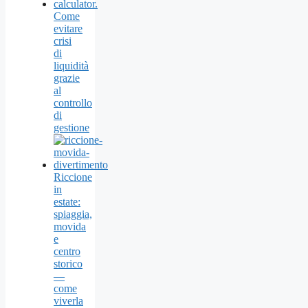
Come
evitare
crisi
di
liquidità
grazie
al
controllo
di
gestione
Riccione
in
estate:
spiaggia,
movida
e
centro
storico
—
come
viverla