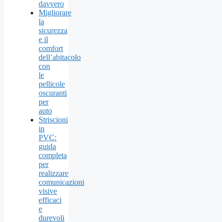
davvero
Migliorare
la
sicurezza
e il
comfort
dell’abitacolo
con
le
pellicole
oscuranti
per
auto
Striscioni
in
PVC:
guida
completa
per
realizzare
comunicazioni
visive
efficaci
e
durevoli