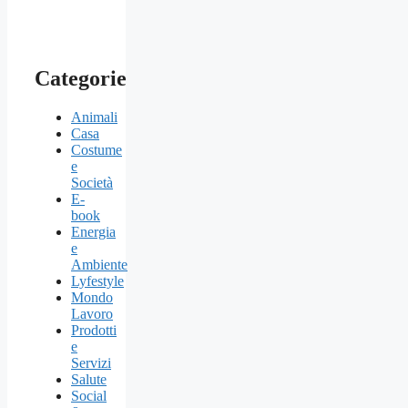
Categorie
Animali
Casa
Costume
e
Società
E-
book
Energia
e
Ambiente
Lyfestyle
Mondo
Lavoro
Prodotti
e
Servizi
Salute
Social