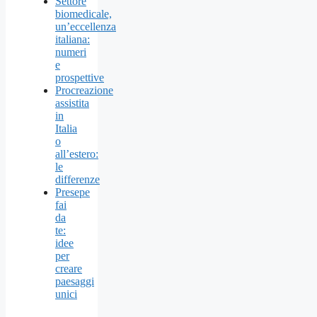
Settore
biomedicale,
un’eccellenza
italiana:
numeri
e
prospettive
Procreazione
assistita
in
Italia
o
all’estero:
le
differenze
Presepe
fai
da
te:
idee
per
creare
paesaggi
unici