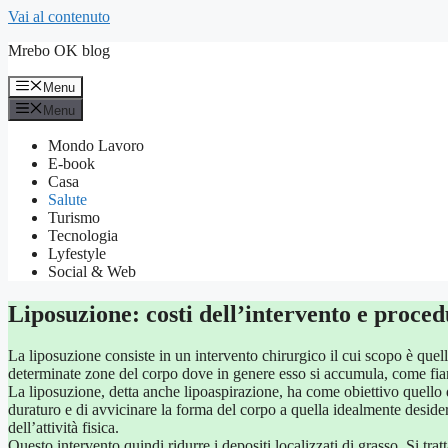
Vai al contenuto
Mrebo OK blog
Menu
Menu
Mondo Lavoro
E-book
Casa
Salute
Turismo
Tecnologia
Lyfestyle
Social & Web
Liposuzione: costi dell’intervento e proce
La liposuzione consiste in un intervento chirurgico il cui scopo è quel
determinate zone del corpo dove in genere esso si accumula, come fia
La liposuzione, detta anche lipoaspirazione, ha come obiettivo quello d
duraturo e di avvicinare la forma del corpo a quella idealmente deside
dell’attività fisica.
Questo intervento quindi ridurre i depositi localizzati di grasso. Si tra