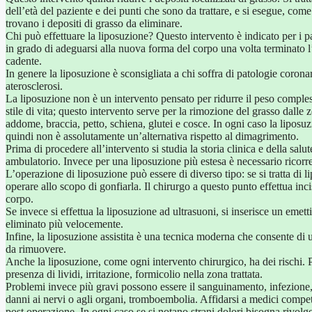
dell’età del paziente e dei punti che sono da trattare, e si esegue, co
trovano i depositi di grasso da eliminare.
Chi può effettuare la liposuzione? Questo intervento è indicato per i pa
in grado di adeguarsi alla nuova forma del corpo una volta terminato l’in
cadente.
In genere la liposuzione è sconsigliata a chi soffra di patologie coronari
aterosclerosi.
La liposuzione non è un intervento pensato per ridurre il peso comples
stile di vita; questo intervento serve per la rimozione del grasso dall
addome, braccia, petto, schiena, glutei e cosce. In ogni caso la liposuzi
quindi non è assolutamente un’alternativa rispetto al dimagrimento.
Prima di procedere all’intervento si studia la storia clinica e della salu
ambulatorio. Invece per una liposuzione più estesa è necessario ricorre
L’operazione di liposuzione può essere di diverso tipo: se si tratta di 
operare allo scopo di gonfiarla. Il chirurgo a questo punto effettua inci
corpo.
Se invece si effettua la liposuzione ad ultrasuoni, si inserisce un emetti
eliminato più velocemente.
Infine, la liposuzione assistita è una tecnica moderna che consente di 
da rimuovere.
Anche la liposuzione, come ogni intervento chirurgico, ha dei rischi. P
presenza di lividi, irritazione, formicolio nella zona trattata.
Problemi invece più gravi possono essere il sanguinamento, infezione,
danni ai nervi o agli organi, tromboembolia. Affidarsi a medici compete
post operazione. In ogni caso se si notano strani dolori bisogna rivolg