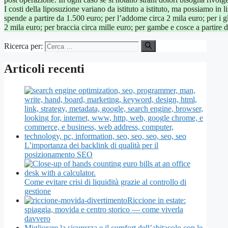
I costi della liposuzione variano da istituto a istituto, ma possiamo in 
spende a partire da 1.500 euro; per l’addome circa 2 mila euro; per i gl
2 mila euro; per braccia circa mille euro; per gambe e cosce a partire 
Ricerca per:
Articoli recenti
L’importanza dei backlink di qualità per il
posizionamento SEO
Come evitare crisi di liquidità grazie al controllo di
gestione
Riccione in estate:
spiaggia, movida e centro storico — come viverla
davvero
Migliorare la sicurezza e il comfort dell’abitacolo con le