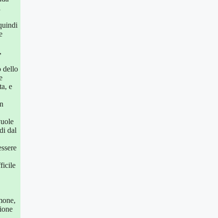
i
quindi
e
,
 dello
e
ta, e
in
vuole
di dal
essere
ficile
lmone,
zione