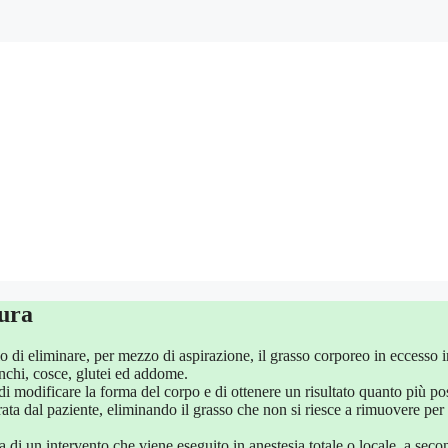
dura
lo di eliminare, per mezzo di aspirazione, il grasso corporeo in eccesso i
nchi, cosce, glutei ed addome.
i modificare la forma del corpo e di ottenere un risultato quanto più pos
rata dal paziente, eliminando il grasso che non si riesce a rimuovere pe
tta di un intervento che viene eseguito in anestesia totale o locale, a sec