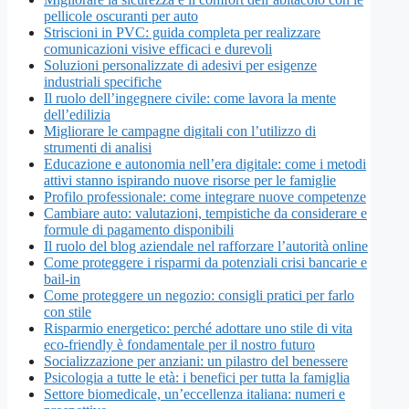
pellicole oscuranti per auto
Striscioni in PVC: guida completa per realizzare
comunicazioni visive efficaci e durevoli
Soluzioni personalizzate di adesivi per esigenze
industriali specifiche
Il ruolo dell’ingegnere civile: come lavora la mente
dell’edilizia
Migliorare le campagne digitali con l’utilizzo di
strumenti di analisi
Educazione e autonomia nell’era digitale: come i metodi
attivi stanno ispirando nuove risorse per le famiglie
Profilo professionale: come integrare nuove competenze
Cambiare auto: valutazioni, tempistiche da considerare e
formule di pagamento disponibili
Il ruolo del blog aziendale nel rafforzare l’autorità online
Come proteggere i risparmi da potenziali crisi bancarie e
bail-in
Come proteggere un negozio: consigli pratici per farlo
con stile
Risparmio energetico: perché adottare uno stile di vita
eco-friendly è fondamentale per il nostro futuro
Socializzazione per anziani: un pilastro del benessere
Psicologia a tutte le età: i benefici per tutta la famiglia
Settore biomedicale, un’eccellenza italiana: numeri e