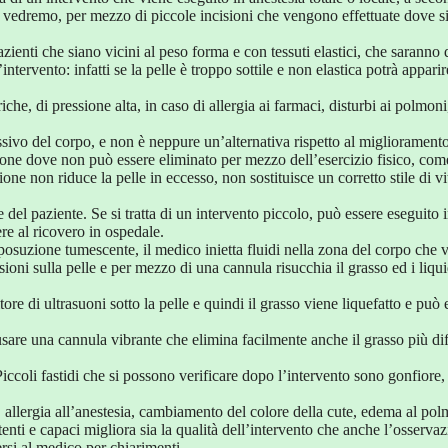
me vedremo, per mezzo di piccole incisioni che vengono effettuate dove s
zienti che siano vicini al peso forma e con tessuti elastici, che saranno 
tervento: infatti se la pelle è troppo sottile e non elastica potrà apparir
che, di pressione alta, in caso di allergia ai farmaci, disturbi ai polmoni
sivo del corpo, e non è neppure un’alternativa rispetto al miglioramento
e zone dove non può essere eliminato per mezzo dell’esercizio fisico, com
one non riduce la pelle in eccesso, non sostituisce un corretto stile di vi
te del paziente. Se si tratta di un intervento piccolo, può essere eseguito 
re al ricovero in ospedale.
liposuzione tumescente, il medico inietta fluidi nella zona del corpo che 
sioni sulla pelle e per mezzo di una cannula risucchia il grasso ed i liqui
tore di ultrasuoni sotto la pelle e quindi il grasso viene liquefatto e può 
usare una cannula vibrante che elimina facilmente anche il grasso più dif
iccoli fastidi che si possono verificare dopo l’intervento sono gonfiore,
 allergia all’anestesia, cambiamento del colore della cute, edema al po
nti e capaci migliora sia la qualità dell’intervento che anche l’osserva
ersi al medico per chiarimenti.