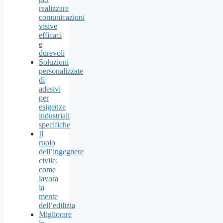
realizzare
comunicazioni
visive
efficaci
e
durevoli
Soluzioni
personalizzate
di
adesivi
per
esigenze
industriali
specifiche
Il
ruolo
dell’ingegnere
civile:
come
lavora
la
mente
dell’edilizia
Migliorare