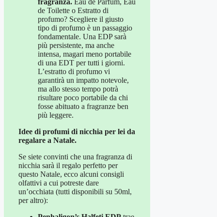
fragranza.
Eau de Parfum, Eau
de Toilette o Estratto di
profumo? Scegliere il giusto
tipo di profumo è un passaggio
fondamentale. Una EDP sarà
più persistente, ma anche
intensa, magari meno portabile
di una EDT per tutti i giorni.
L’estratto di profumo vi
garantirà un impatto notevole,
ma allo stesso tempo potrà
risultare poco portabile da chi
fosse abituato a fragranze ben
più leggere.
Idee di profumi di nicchia per lei da
regalare a Natale.
Se siete convinti che una fragranza di
nicchia sarà il regalo perfetto per
questo Natale, ecco alcuni consigli
olfattivi a cui potreste dare
un’occhiata (tutti disponibili su 50ml,
per altro):
Penhaligon’s Halfeti EDP
trae