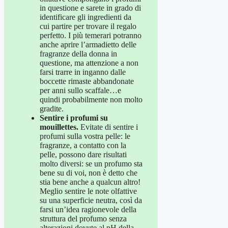
in questione e sarete in grado di
identificare gli ingredienti da
cui partire per trovare il regalo
perfetto. I più temerari potranno
anche aprire l’armadietto delle
fragranze della donna in
questione, ma attenzione a non
farsi trarre in inganno dalle
boccette rimaste abbandonate
per anni sullo scaffale…e
quindi probabilmente non molto
gradite.
Sentire i profumi su
mouillettes.
Evitate di sentire i
profumi sulla vostra pelle: le
fragranze, a contatto con la
pelle, possono dare risultati
molto diversi: se un profumo sta
bene su di voi, non è detto che
stia bene anche a qualcun altro!
Meglio sentire le note olfattive
su una superficie neutra, così da
farsi un’idea ragionevole della
struttura del profumo senza
alterazioni dovute al pH della