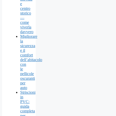
e
centro
storico
—
come
viverla
davvero
Migliorare
la
sicurezza
e il
comfort
dell’abitacolo
con
le
pellicole
oscuranti
per
auto
Striscioni
in
PVC:
guida
completa
per