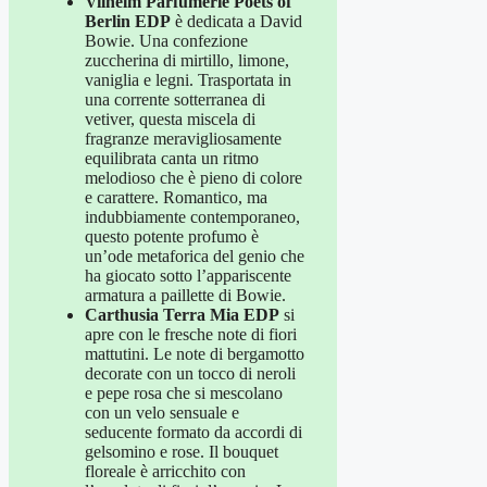
Vilhelm Parfumerie Poets of
Berlin EDP
è dedicata a David
Bowie. Una confezione
zuccherina di mirtillo, limone,
vaniglia e legni. Trasportata in
una corrente sotterranea di
vetiver, questa miscela di
fragranze meravigliosamente
equilibrata canta un ritmo
melodioso che è pieno di colore
e carattere. Romantico, ma
indubbiamente contemporaneo,
questo potente profumo è
un’ode metaforica del genio che
ha giocato sotto l’appariscente
armatura a paillette di Bowie.
Carthusia Terra Mia EDP
si
apre con le fresche note di fiori
mattutini. Le note di bergamotto
decorate con un tocco di neroli
e pepe rosa che si mescolano
con un velo sensuale e
seducente formato da accordi di
gelsomino e rose. Il bouquet
floreale è arricchito con