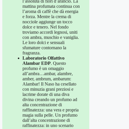
l’assoluta di fiori d’arancio. La
mattina profumata continua con
l’aroma di caffè che dà energia
e forza. Mentre la crema di
nocciole aggiunge un tocco
dolce e tenero. Nel fondo
troviamo accordi legnosi, uniti
con ambra, muschio e vaniglia.
Le loro dolci e sensuali
sfumature contornano la
fragranza.
Laboratorio Olfattivo
Alambar EDP
. Questo
profumo è un omaggio
all’ambra…ambar, alambre,
amber, ambrum, ambarum:
Alambar! Il Naso ha cesellato
con minuzia grani preziosi e
lacrime dorate di una diva
divina creando un profumo ad
alta concentrazione di
raffinatezza: una vera e propria
magia sulla pelle. Un profumo
dall’alta concentrazione di
raffinatezza: in uno scenario