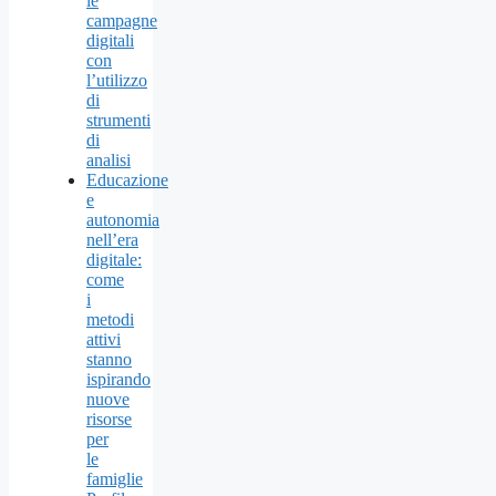
le
campagne
digitali
con
l’utilizzo
di
strumenti
di
analisi
Educazione
e
autonomia
nell’era
digitale:
come
i
metodi
attivi
stanno
ispirando
nuove
risorse
per
le
famiglie