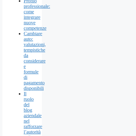
Profilo
professionale:
come
integrare
nuove
competenze
Cambiare
auto:
valutazioni,
tempistiche
da
considerare
e
formule
di
pagamento
disponibili
Il
ruolo
del
blog
aziendale
nel
rafforzare
l’autorità