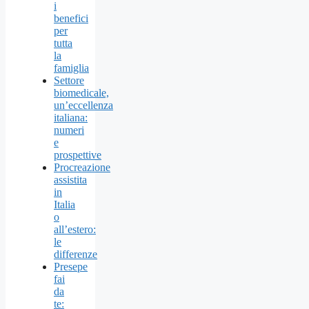
i
benefici
per
tutta
la
famiglia
Settore
biomedicale,
un’eccellenza
italiana:
numeri
e
prospettive
Procreazione
assistita
in
Italia
o
all’estero:
le
differenze
Presepe
fai
da
te: