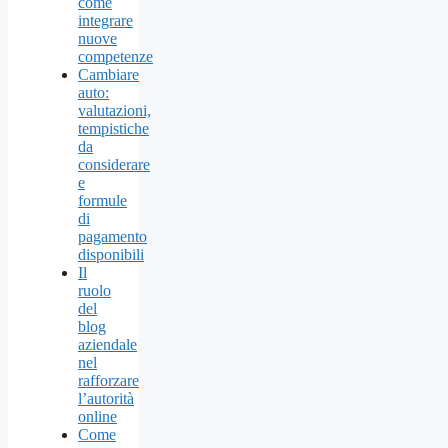
come
integrare
nuove
competenze
Cambiare
auto:
valutazioni,
tempistiche
da
considerare
e
formule
di
pagamento
disponibili
Il
ruolo
del
blog
aziendale
nel
rafforzare
l’autorità
online
Come