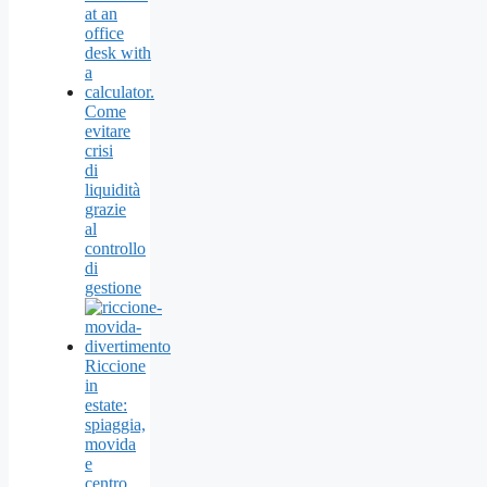
Come
evitare
crisi
di
liquidità
grazie
al
controllo
di
gestione
Riccione
in
estate:
spiaggia,
movida
e
centro