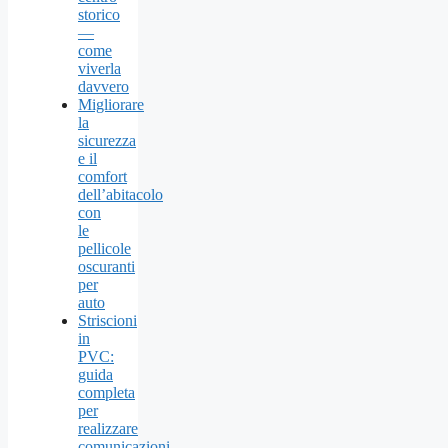
storico
—
come
viverla
davvero
Migliorare
la
sicurezza
e il
comfort
dell’abitacolo
con
le
pellicole
oscuranti
per
auto
Striscioni
in
PVC:
guida
completa
per
realizzare
comunicazioni