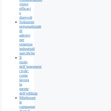
visive
efficaci
e
durevoli
Soluzioni
personalizzate
di
adesivi
per
esigenze
industriali
specifiche
Il
ruolo
dell’ingegnere
civile:
come
lavora
la
mente
dell’edilizia
Migliorare
le
campagne