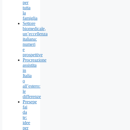
per
tutta
la
famiglia
Settore
biomedicale,
un’eccellenza
italiana:
numeri
e
prospettive
Procreazione
assistita
in
Italia
o
all’estero:
le
differenze
Presepe
fai
da
te:
idee
per