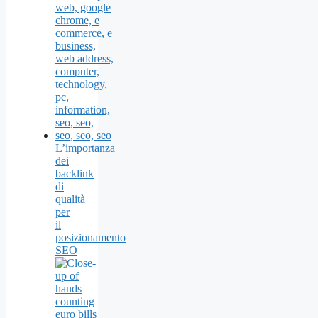
L’importanza
dei
backlink
di
qualità
per
il
posizionamento
SEO