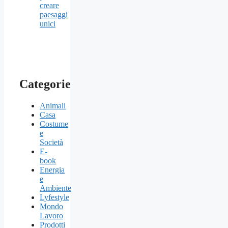
creare
paesaggi
unici
Categorie
Animali
Casa
Costume
e
Società
E-
book
Energia
e
Ambiente
Lyfestyle
Mondo
Lavoro
Prodotti