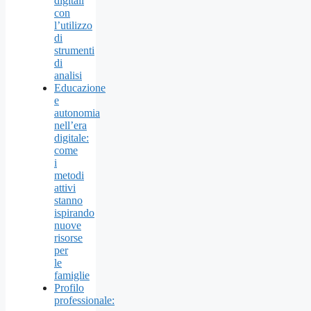
digitali
con
l’utilizzo
di
strumenti
di
analisi
Educazione
e
autonomia
nell’era
digitale:
come
i
metodi
attivi
stanno
ispirando
nuove
risorse
per
le
famiglie
Profilo
professionale: