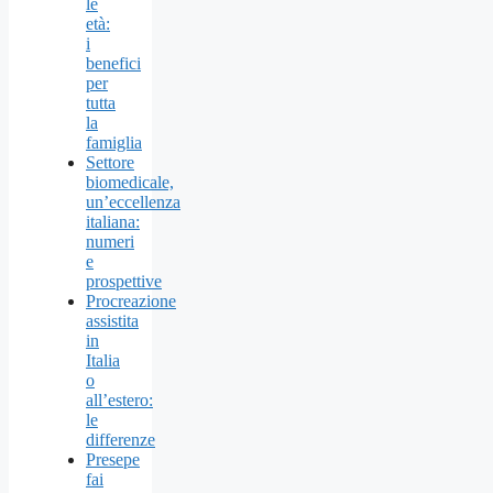
le
età:
i
benefici
per
tutta
la
famiglia
Settore
biomedicale,
un’eccellenza
italiana:
numeri
e
prospettive
Procreazione
assistita
in
Italia
o
all’estero:
le
differenze
Presepe
fai