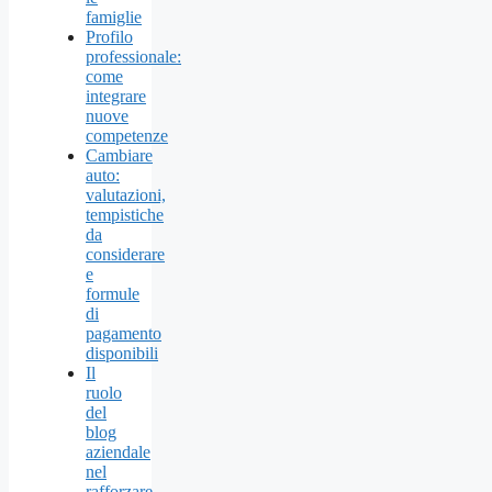
famiglie
Profilo
professionale:
come
integrare
nuove
competenze
Cambiare
auto:
valutazioni,
tempistiche
da
considerare
e
formule
di
pagamento
disponibili
Il
ruolo
del
blog
aziendale
nel
rafforzare