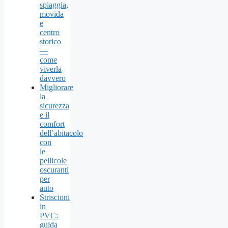
spiaggia,
movida
e
centro
storico
—
come
viverla
davvero
Migliorare
la
sicurezza
e il
comfort
dell’abitacolo
con
le
pellicole
oscuranti
per
auto
Striscioni
in
PVC:
guida