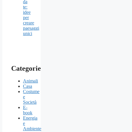
da
te:
idee
per
creare
paesaggi
unici
Categorie
Animali
Casa
Costume
e
Società
E-
book
Energia
e
Ambiente