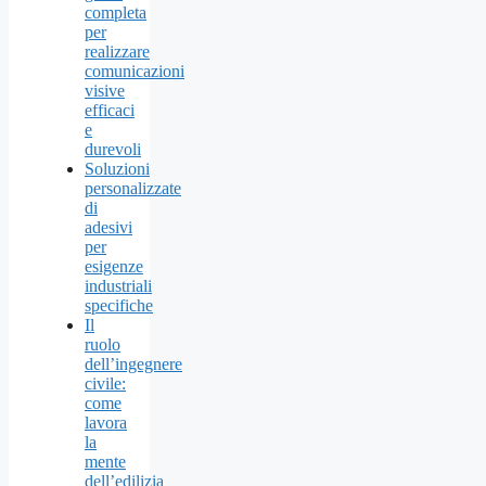
completa
per
realizzare
comunicazioni
visive
efficaci
e
durevoli
Soluzioni
personalizzate
di
adesivi
per
esigenze
industriali
specifiche
Il
ruolo
dell’ingegnere
civile:
come
lavora
la
mente
dell’edilizia