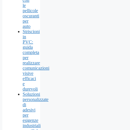
con
le
pellicole
oscuranti
per
auto
Striscioni
in
PVC:
guida
completa
per
realizzare
comunicazioni
visive
efficaci
e
durevoli
Soluzioni
personalizzate
di
adesivi
per
esigenze
industriali