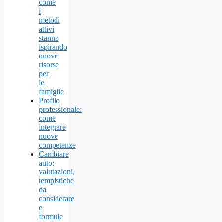
come
i
metodi
attivi
stanno
ispirando
nuove
risorse
per
le
famiglie
Profilo
professionale:
come
integrare
nuove
competenze
Cambiare
auto:
valutazioni,
tempistiche
da
considerare
e
formule