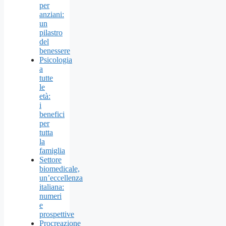
per
anziani:
un
pilastro
del
benessere
Psicologia
a
tutte
le
età:
i
benefici
per
tutta
la
famiglia
Settore
biomedicale,
un’eccellenza
italiana:
numeri
e
prospettive
Procreazione