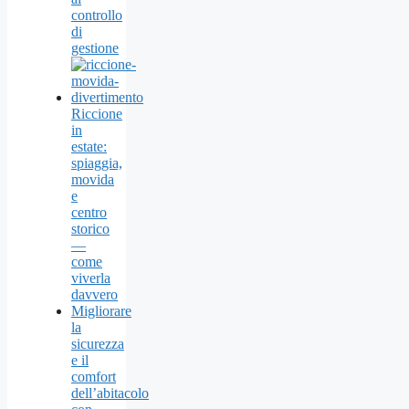
controllo
di
gestione
Riccione
in
estate:
spiaggia,
movida
e
centro
storico
—
come
viverla
davvero
Migliorare
la
sicurezza
e il
comfort
dell’abitacolo