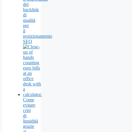
dei
backlink
di
qualità
per
il
posizionamento
SEO
Come
evitare
crisi
di
liquidità
grazie
al