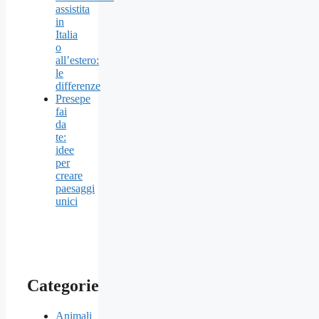
assistita
in
Italia
o
all’estero:
le
differenze
Presepe
fai
da
te:
idee
per
creare
paesaggi
unici
Categorie
Animali