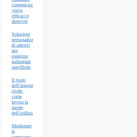
comunicazioni
visive
efficaci e
durevoli
Soluzioni
personalizzate
di adesivi
per
esigenze
industriali
specifiche
Il ruolo
dell’ingegnere
civile:
come
lavora la
mente
dell’edilizia
Migliorare
le
campagne