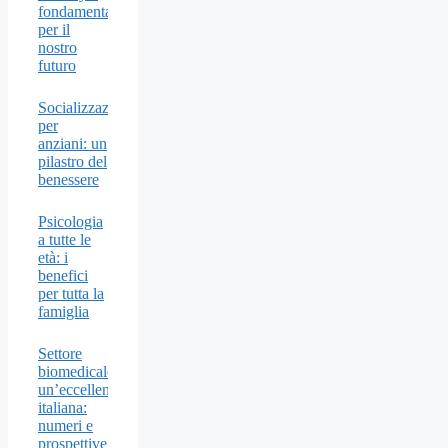
fondamentale
per il
nostro
futuro
Socializzazione
per
anziani: un
pilastro del
benessere
Psicologia
a tutte le
età: i
benefici
per tutta la
famiglia
Settore
biomedicale,
un’eccellenza
italiana:
numeri e
prospettive