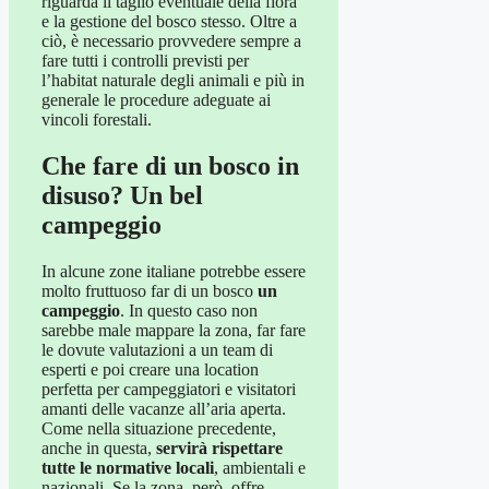
riguarda il taglio eventuale della flora
e la gestione del bosco stesso. Oltre a
ciò, è necessario provvedere sempre a
fare tutti i controlli previsti per
l’habitat naturale degli animali e più in
generale le procedure adeguate ai
vincoli forestali.
Che fare di un bosco in
disuso? Un bel
campeggio
In alcune zone italiane potrebbe essere
molto fruttuoso far di un bosco
un
campeggio
. In questo caso non
sarebbe male mappare la zona, far fare
le dovute valutazioni a un team di
esperti e poi creare una location
perfetta per campeggiatori e visitatori
amanti delle vacanze all’aria aperta.
Come nella situazione precedente,
anche in questa,
servirà rispettare
tutte le normative locali
, ambientali e
nazionali. Se la zona, però, offre