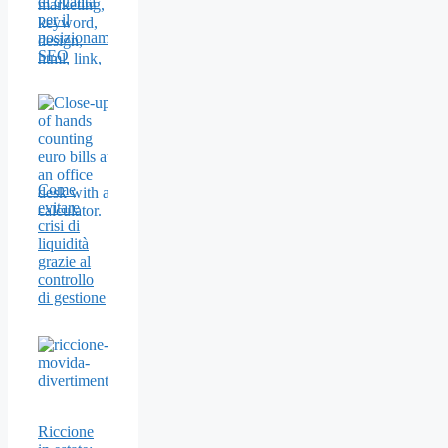
di qualità
per il
posizionamento
SEO
Come
evitare
crisi di
liquidità
grazie al
controllo
di gestione
Riccione