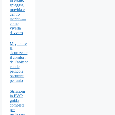
in estate:
spiaggia,
movida e
centro
storico —
come
viverla
davvero
Migliorare
la
sicurezza e
il comfort
dell’abitacolo
con le
pellicole
oscuranti
per auto
Striscioni
in PVC:
guida
completa
per
realizzare