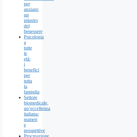
per
anziani:
un
pilastro
del
benessere
Psicologia
a
tutte
le
età:
i
benefici
per
tutta
la
famiglia
Settore
biomedicale,
un’eccellenza
italiana:
numeri
e
prospettive
Procreazione