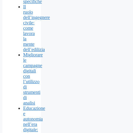
specifiche
Il
ruolo
dell’ingegnere
civile:
come
lavora
la
mente
dell’edilizia
Migliorare
le
campagne
digitali
con
l’utilizzo
di
strumenti
di
analisi
Educazione
e
autonomia
nell’era
digitale: