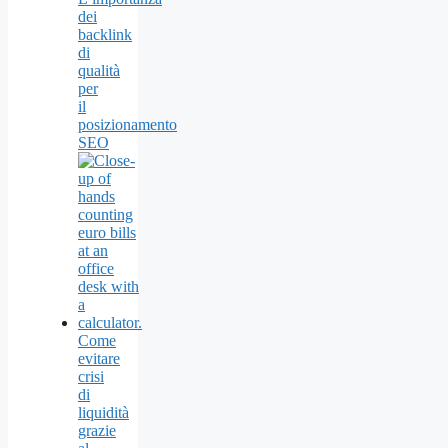
dei
backlink
di
qualità
per
il
posizionamento
SEO
Come
evitare
crisi
di
liquidità
grazie