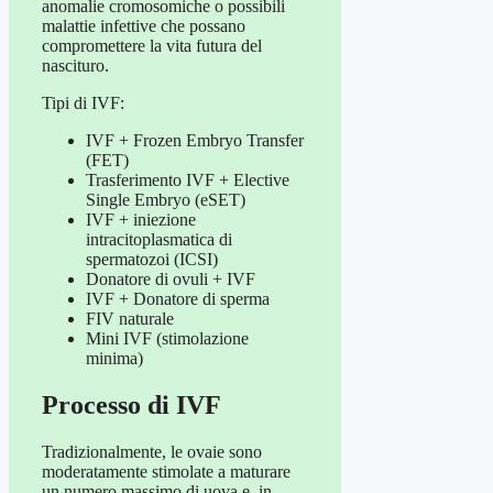
anomalie cromosomiche o possibili
malattie infettive che possano
compromettere la vita futura del
nascituro.
Tipi di IVF:
IVF + Frozen Embryo Transfer
(FET)
Trasferimento IVF + Elective
Single Embryo (eSET)
IVF + iniezione
intracitoplasmatica di
spermatozoi (ICSI)
Donatore di ovuli + IVF
IVF + Donatore di sperma
FIV naturale
Mini IVF (stimolazione
minima)
Processo di IVF
Tradizionalmente, le ovaie sono
moderatamente stimolate a maturare
un numero massimo di uova e, in