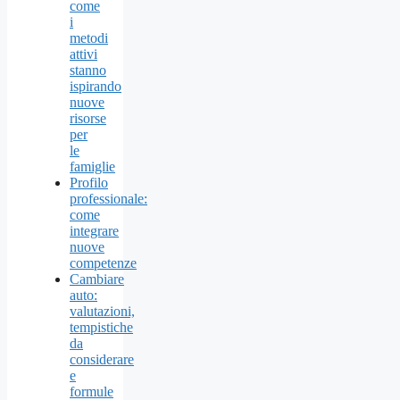
come
i
metodi
attivi
stanno
ispirando
nuove
risorse
per
le
famiglie
Profilo
professionale:
come
integrare
nuove
competenze
Cambiare
auto:
valutazioni,
tempistiche
da
considerare
e
formule