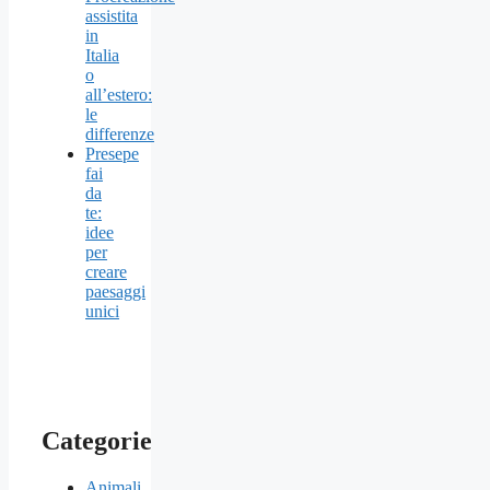
assistita
in
Italia
o
all’estero:
le
differenze
Presepe
fai
da
te:
idee
per
creare
paesaggi
unici
Categorie
Animali