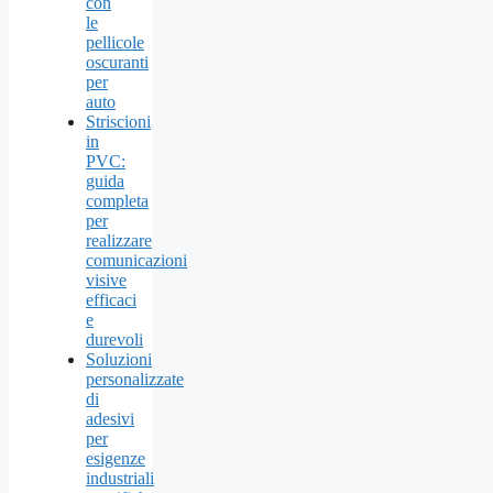
con
le
pellicole
oscuranti
per
auto
Striscioni
in
PVC:
guida
completa
per
realizzare
comunicazioni
visive
efficaci
e
durevoli
Soluzioni
personalizzate
di
adesivi
per
esigenze
industriali