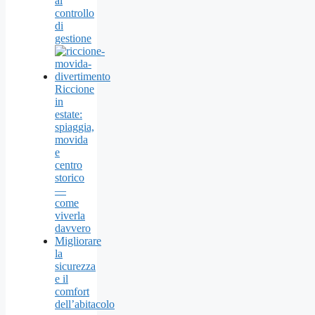
al
controllo
di
gestione
Riccione
in
estate:
spiaggia,
movida
e
centro
storico
—
come
viverla
davvero
Migliorare
la
sicurezza
e il
comfort
dell’abitacolo