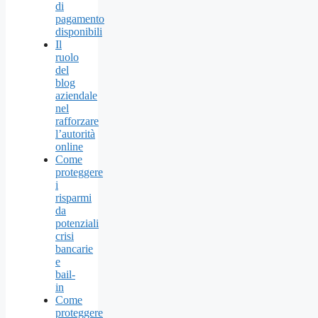
di
pagamento
disponibili
Il
ruolo
del
blog
aziendale
nel
rafforzare
l’autorità
online
Come
proteggere
i
risparmi
da
potenziali
crisi
bancarie
e
bail-
in
Come
proteggere