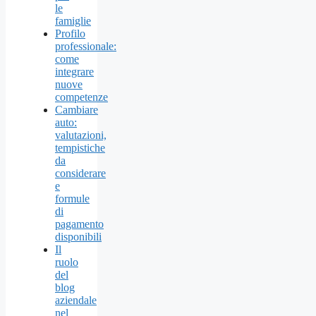
le
famiglie
Profilo
professionale:
come
integrare
nuove
competenze
Cambiare
auto:
valutazioni,
tempistiche
da
considerare
e
formule
di
pagamento
disponibili
Il
ruolo
del
blog
aziendale
nel