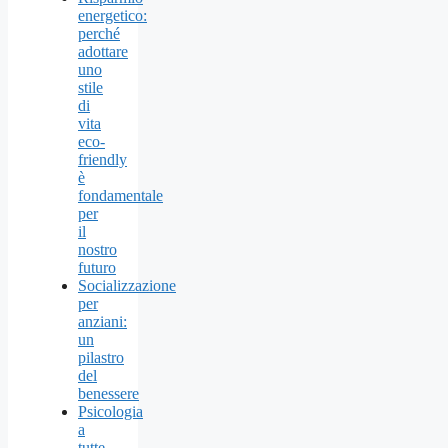
energetico:
perché
adottare
uno
stile
di
vita
eco-
friendly
è
fondamentale
per
il
nostro
futuro
Socializzazione
per
anziani:
un
pilastro
del
benessere
Psicologia
a
tutte