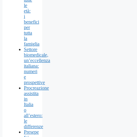
le
età:
i
benefici
per
tutta
la
famiglia
Settore
biomedicale,
un’eccellenza
italiana:
numeri
e
prospettive
Procreazione
assistita
in
Italia
o
all’estero:
le
differenze
Presepe