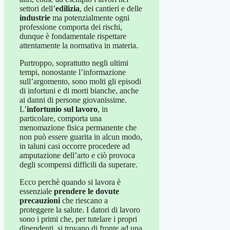
settori dell’
edilizia
, dei cantieri e delle
industrie
ma potenzialmente ogni
professione comporta dei rischi,
dunque è fondamentale rispettare
attentamente la normativa in materia.
Purtroppo, soprattutto negli ultimi
tempi, nonostante l’informazione
sull’argomento, sono molti gli episodi
di infortuni e di morti bianche, anche
ai danni di persone giovanissime.
L’
infortunio sul lavoro
, in
particolare, comporta una
menomazione fisica permanente che
non può essere guarita in alcun modo,
in taluni casi occorre procedere ad
amputazione dell’arto e ciò provoca
degli scompensi difficili da superare.
Ecco perchè quando si lavora è
essenziale
prendere le dovute
precauzioni
che riescano a
proteggere la salute. I datori di lavoro
sono i primi che, per tutelare i propri
dipendenti, si trovano di fronte ad una