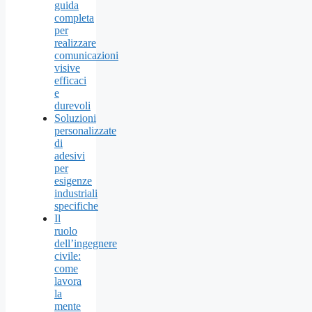
guida
completa
per
realizzare
comunicazioni
visive
efficaci
e
durevoli
Soluzioni
personalizzate
di
adesivi
per
esigenze
industriali
specifiche
Il
ruolo
dell’ingegnere
civile:
come
lavora
la
mente