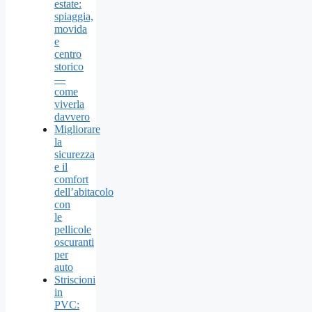
estate:
spiaggia,
movida
e
centro
storico
—
come
viverla
davvero
Migliorare
la
sicurezza
e il
comfort
dell’abitacolo
con
le
pellicole
oscuranti
per
auto
Striscioni
in
PVC: