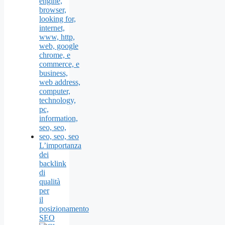
L’importanza
dei
backlink
di
qualità
per
il
posizionamento
SEO