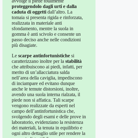
avvolge il piede totalmente
proteggendolo dagli urti e dalla
caduta di oggetti
dall’altro. La
tomaia si presenta rigida e rinforzata,
realizzata in materiale anti
sfondamento, mentre la suola in
gomma è anti scivolo e consente un
passo deciso anche nelle condizioni
più disagiate.
Le
scarpe antinfortunistiche
si
caratterizzano inoltre per la
stabilità
che attribuiscono ai piedi, infatti, per
merito di un’allacciatura salda
nell’area della caviglia, impediscono
di inciampare ed evitano dunque
anche le temute distorsioni, inoltre,
avendo una suola interna rialzata, il
piede non si affatica. Tali scarpe
vengono realizzate da esperti nel
campo dell’antinfortunistica che,
svolgendo degli esami e delle prove in
laboratorio, evidenziano la resistenza
dei materiali, la tenuta in equilibrio e
ogni altro dettaglio utile per rendere la