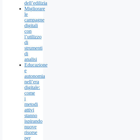
dell’edilizia
Migliorare
le
campagne
digitali
con
l’utilizzo
di
strumenti
di
analisi
Educazione
e
autonomia
nell’era
digitale:
come
i
metodi
attivi
stanno
ispirando
nuove
risorse
per